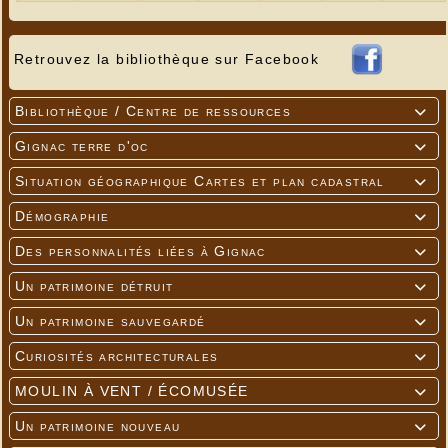
Retrouvez la bibliothèque sur Facebook
Bibliothèque / Centre de ressources

Gignac terre d'oc

Situation géographique Cartes et plan cadastral

Démographie

Des personnalités liées à Gignac

Un patrimoine détruit

Un patrimoine sauvegardé

Curiosités architecturales

MOULIN À VENT / ÉCOMUSÉE

Un patrimoine nouveau
