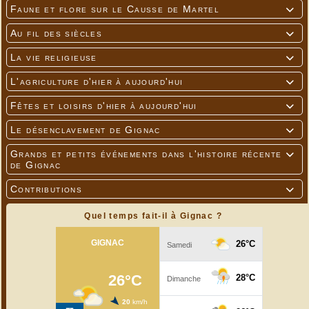
Faune et flore sur le Causse de Martel

Au fil des siècles

La vie religieuse

L'agriculture d'hier à aujourd'hui

Fêtes et loisirs d'hier à aujourd'hui

Le désenclavement de Gignac

Grands et petits événements dans l'histoire récente

de Gignac
Contributions

Quel temps fait-il à Gignac ?