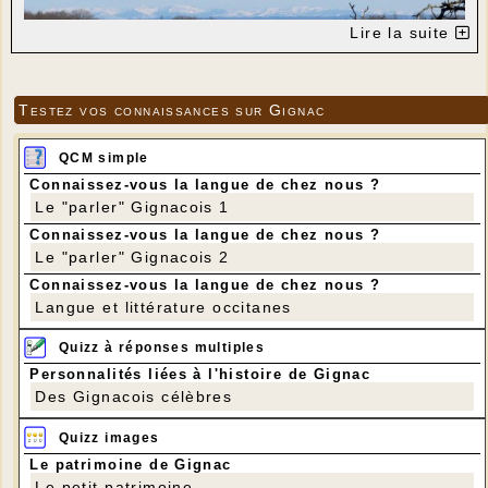
Lire la suite
Testez vos connaissances sur Gignac
QCM simple
Connaissez-vous la langue de chez nous ?
Monts du Cantal vus de Saint-Bonnet (à côté du four à pain)
Le "parler" Gignacois 1
Connaissez-vous la langue de chez nous ?
Le "parler" Gignacois 2
Connaissez-vous la langue de chez nous ?
Langue et littérature occitanes
Quizz à réponses multiples
Personnalités liées à l'histoire de Gignac
Des Gignacois célèbres
Quizz images
Monts du Cantal vus des environs de la Verdellerie
Le patrimoine de Gignac
Photos de Cathy Pluvinage
Le petit patrimoine