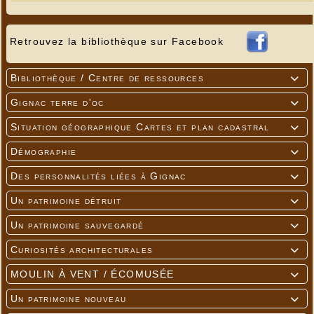
Retrouvez la bibliothèque sur Facebook
Bibliothèque / Centre de ressources

Gignac terre d'oc

Situation géographique Cartes et plan cadastral

Démographie

Des personnalités liées à Gignac

Un patrimoine détruit

Un patrimoine sauvegardé

Curiosités architecturales

MOULIN À VENT / ÉCOMUSÉE

Un patrimoine nouveau
