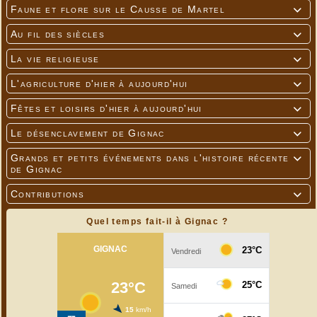
Faune et flore sur le Causse de Martel

Au fil des siècles

La vie religieuse

L'agriculture d'hier à aujourd'hui

Fêtes et loisirs d'hier à aujourd'hui

Le désenclavement de Gignac

Grands et petits événements dans l'histoire récente

de Gignac
Contributions

Quel temps fait-il à Gignac ?