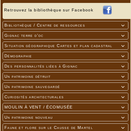
Retrouvez la bibliothèque sur Facebook
Bibliothèque / Centre de ressources

Gignac terre d'oc

Situation géographique Cartes et plan cadastral

Démographie

Des personnalités liées à Gignac

Un patrimoine détruit

Un patrimoine sauvegardé

Curiosités architecturales

MOULIN À VENT / ÉCOMUSÉE

Un patrimoine nouveau

Faune et flore sur le Causse de Martel
