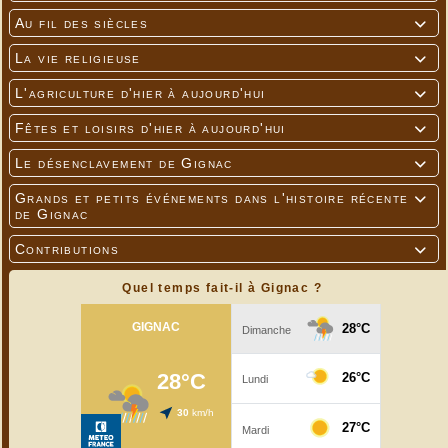
Au fil des siècles

La vie religieuse

L'agriculture d'hier à aujourd'hui

Fêtes et loisirs d'hier à aujourd'hui

Le désenclavement de Gignac

Grands et petits événements dans l'histoire récente

de Gignac
Contributions

Quel temps fait-il à Gignac ?