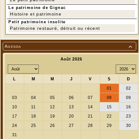
Participation pour les 10 séances : 36 €.
Le patrimoine de Gignac
Histoire et patrimoine
Pour toute information, contacter l'association
Petit patrimoine insolite
Multi-Rencontres du Rionet au 05 65 37 20 74.
Patrimoine restauré, détruit ou récent
Agenda
