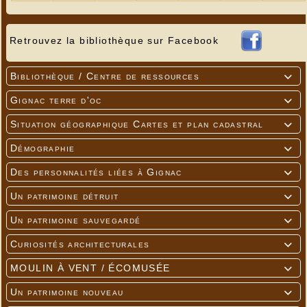
Retrouvez la bibliothèque sur Facebook
Bibliothèque / Centre de ressources

Gignac terre d'oc

Situation géographique Cartes et plan cadastral

Démographie

Des personnalités liées à Gignac

Un patrimoine détruit

Un patrimoine sauvegardé

Curiosités architecturales

MOULIN À VENT / ÉCOMUSÉE

Un patrimoine nouveau
