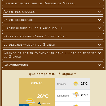
Faune et flore sur le Causse de Martel

Au fil des siècles

La vie religieuse

L'agriculture d'hier à aujourd'hui

Fêtes et loisirs d'hier à aujourd'hui

Le désenclavement de Gignac

Grands et petits événements dans l'histoire récente

de Gignac
Contributions

Quel temps fait-il à Gignac ?