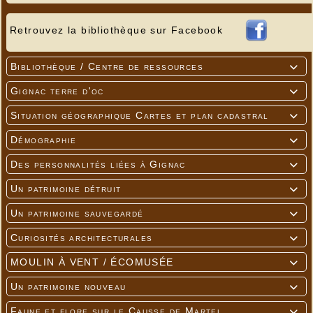
Retrouvez la bibliothèque sur Facebook
Bibliothèque / Centre de ressources

Gignac terre d'oc

Situation géographique Cartes et plan cadastral

Démographie

Des personnalités liées à Gignac

Un patrimoine détruit

Un patrimoine sauvegardé

Curiosités architecturales

MOULIN À VENT / ÉCOMUSÉE

Un patrimoine nouveau

Faune et flore sur le Causse de Martel
