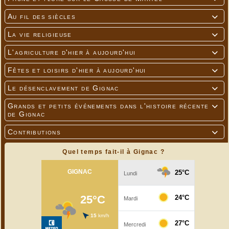
Au fil des siècles

La vie religieuse

L'agriculture d'hier à aujourd'hui

Fêtes et loisirs d'hier à aujourd'hui

Le désenclavement de Gignac

Grands et petits événements dans l'histoire récente

de Gignac
Contributions

Quel temps fait-il à Gignac ?