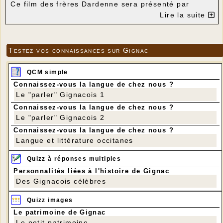
Ce film des frères Dardenne sera présenté par
François Lafon.
Lire la suite
LA FILLE INCONNUE
Date de sortie 12 octobre 2016
1h 46min
De
Luc Dardenne, Jean-Pierre Dardenne
Testez vos connaissances sur Gignac
Avec Adèle Haenel, Olivier Bonnaud, Jérémie Renier
Genre
Drame
Nationalités Belge, Français
QCM simple
SYNOPSIS:
Jenny, jeune médecin généraliste, se
Connaissez-vous la langue de chez nous ?
sent coupable de ne pas avoir ouvert la porte de
son cabinet à une jeune fille retrouvée morte peu de
Le "parler" Gignacois 1
temps après. Apprenant par la police que rien ne
Connaissez-vous la langue de chez nous ?
permet de l'identifier, Jenny n'a plus qu'un seul but :
Le "parler" Gignacois 2
trouver le nom de la jeune fille pour qu'elle ne soit
pas enterrée anonymement, qu'elle ne disparaisse
Connaissez-vous la langue de chez nous ?
pas comme si elle n'avait jamais existé.
Langue et littérature occitanes
Entrée adulte: 6€
Entrée enfant (- de 15 ans): 3€
Abonnement (6 entrées à utiliser dans les 12 mois):
Quizz à réponses multiples
30€
Personnalités liées à l'histoire de Gignac
Des Gignacois célèbres
Quizz images
Le patrimoine de Gignac
Le petit patrimoine