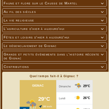
Faune et flore sur le Causse de Martel

Au fil des siècles

La vie religieuse

L'agriculture d'hier à aujourd'hui

Fêtes et loisirs d'hier à aujourd'hui

Le désenclavement de Gignac

Grands et petits événements dans l'histoire récente

de Gignac
Contributions

Quel temps fait-il à Gignac ?