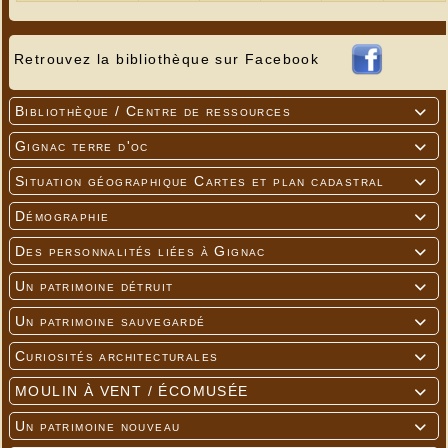
Retrouvez la bibliothèque sur Facebook
Bibliothèque / Centre de ressources

Gignac terre d'oc

Situation géographique Cartes et plan cadastral

Démographie

Des personnalités liées à Gignac

Un patrimoine détruit

Un patrimoine sauvegardé

Curiosités architecturales

MOULIN À VENT / ÉCOMUSÉE

Un patrimoine nouveau
