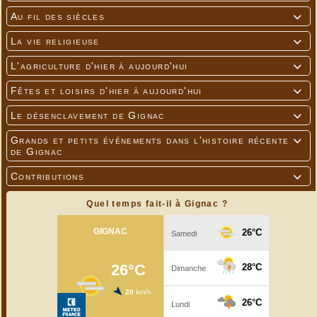
Au fil des siècles

La vie religieuse

L'agriculture d'hier à aujourd'hui

Fêtes et loisirs d'hier à aujourd'hui

Le désenclavement de Gignac

Grands et petits événements dans l'histoire récente

de Gignac
Contributions

Quel temps fait-il à Gignac ?