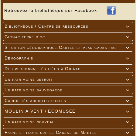
Retrouvez la bibliothèque sur Facebook
Bibliothèque / Centre de ressources

Gignac terre d'oc

Situation géographique Cartes et plan cadastral

Démographie

Des personnalités liées à Gignac

Un patrimoine détruit

Un patrimoine sauvegardé

Curiosités architecturales

MOULIN À VENT / ÉCOMUSÉE

Un patrimoine nouveau

Faune et flore sur le Causse de Martel
