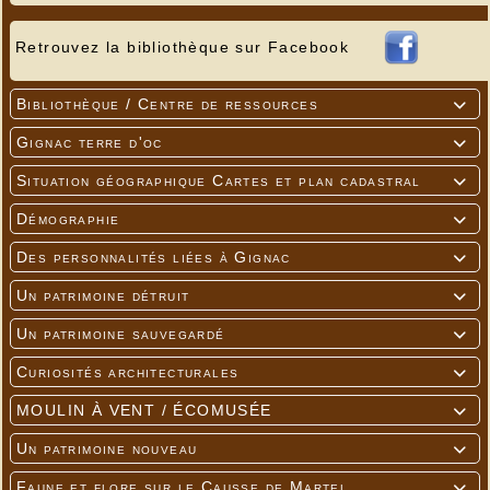
Retrouvez la bibliothèque sur Facebook
Bibliothèque / Centre de ressources

Gignac terre d'oc

Situation géographique Cartes et plan cadastral

Démographie

Des personnalités liées à Gignac

Un patrimoine détruit

Un patrimoine sauvegardé

Curiosités architecturales

MOULIN À VENT / ÉCOMUSÉE

Un patrimoine nouveau

Faune et flore sur le Causse de Martel
