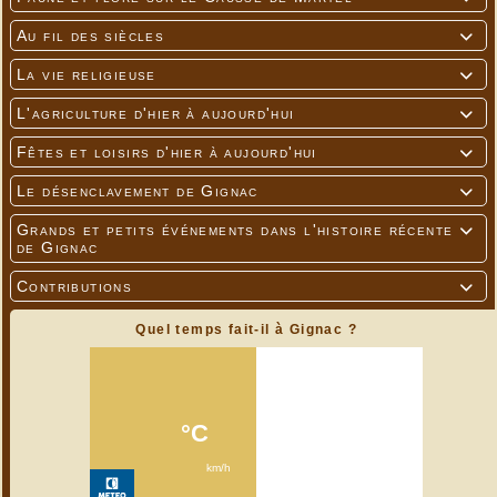
Au fil des siècles

La vie religieuse

L'agriculture d'hier à aujourd'hui

Fêtes et loisirs d'hier à aujourd'hui

Le désenclavement de Gignac

Grands et petits événements dans l'histoire récente

de Gignac
Contributions

Quel temps fait-il à Gignac ?