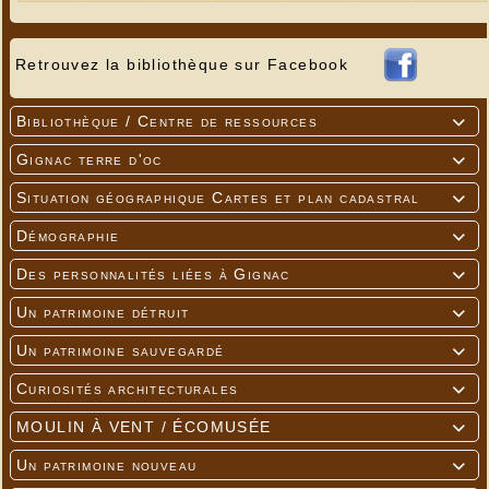
Retrouvez la bibliothèque sur Facebook
Bibliothèque / Centre de ressources

Gignac terre d'oc

Situation géographique Cartes et plan cadastral

Démographie

Des personnalités liées à Gignac

Un patrimoine détruit

Un patrimoine sauvegardé

Curiosités architecturales

MOULIN À VENT / ÉCOMUSÉE

Un patrimoine nouveau
