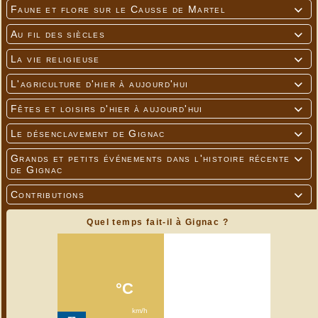
Faune et flore sur le Causse de Martel

Au fil des siècles

La vie religieuse

L'agriculture d'hier à aujourd'hui

Fêtes et loisirs d'hier à aujourd'hui

Le désenclavement de Gignac

Grands et petits événements dans l'histoire récente

de Gignac
Contributions

Quel temps fait-il à Gignac ?