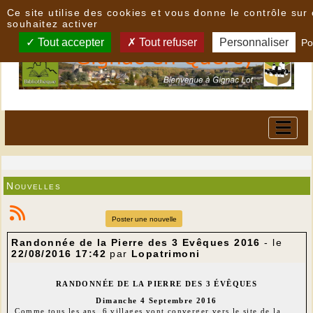
Panneau de gestion des cookies
Ce site utilise des cookies et vous donne le contrôle su
souhaitez activer
Tout accepter
Tout refuser
Personnaliser
Po
Nouvelles
Poster une nouvelle
Randonnée de la Pierre des 3 Evêques 2016
- le
22/08/2016 17:42
par
Lopatrimoni
RANDONNÉE DE LA PIERRE DES 3 ÉVÊQUES
Dimanche 4 Septembre 2016
Comme tous les ans, 6 villages vont converger vers le site de la