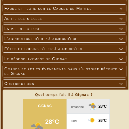
Extrait du programme L'Ecaussystème 2016
Faune et flore sur le Causse de Martel

Au fil des siècles

La vie religieuse

L'agriculture d'hier à aujourd'hui

Fêtes et loisirs d'hier à aujourd'hui

Le désenclavement de Gignac

Grands et petits événements dans l'histoire récente

de Gignac
Contributions

Quel temps fait-il à Gignac ?