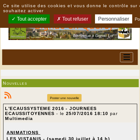
Panneau de gestion des cookies
Ce site utilise des cookies et vous donne le contrôle su
souhaitez activer
Tout accepter
Tout refuser
Personnaliser
Po
Nouvelles
Poster une nouvelle
L'ECAUSSYSTEME 2016 - JOURNEES
ECAUSSITOYENNES
- le
25/07/2016 18:10
par
Multimedia
ANIMATIONS
LES VISTANIS
- (samedi 30 juillet à 14 h)