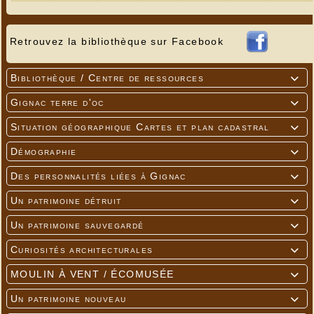
Retrouvez la bibliothèque sur Facebook
Bibliothèque / Centre de ressources

Gignac terre d'oc

Situation géographique Cartes et plan cadastral

Démographie

Des personnalités liées à Gignac

Un patrimoine détruit

Un patrimoine sauvegardé

Curiosités architecturales

MOULIN À VENT / ÉCOMUSÉE

Un patrimoine nouveau
