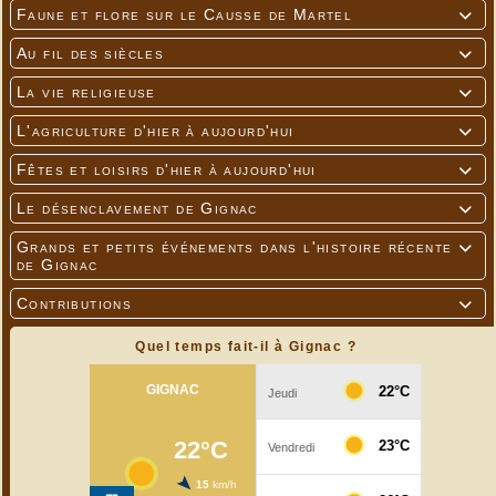
Faune et flore sur le Causse de Martel

Au fil des siècles

La vie religieuse

L'agriculture d'hier à aujourd'hui

Fêtes et loisirs d'hier à aujourd'hui

Le désenclavement de Gignac

Grands et petits événements dans l'histoire récente

de Gignac
Contributions

Quel temps fait-il à Gignac ?