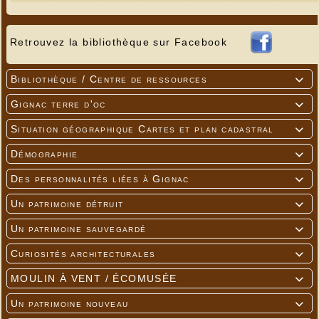
Retrouvez la bibliothèque sur Facebook
Bibliothèque / Centre de ressources

Gignac terre d'oc

Situation géographique Cartes et plan cadastral

Démographie

Des personnalités liées à Gignac

Un patrimoine détruit

Un patrimoine sauvegardé

Curiosités architecturales

MOULIN À VENT / ÉCOMUSÉE

Un patrimoine nouveau
