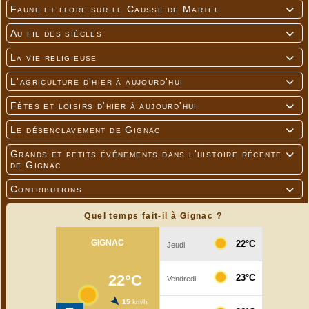
Faune et flore sur le Causse de Martel

Au fil des siècles

La vie religieuse

L'agriculture d'hier à aujourd'hui

Fêtes et loisirs d'hier à aujourd'hui

Le désenclavement de Gignac

Grands et petits événements dans l'histoire récente

de Gignac
Contributions

Quel temps fait-il à Gignac ?