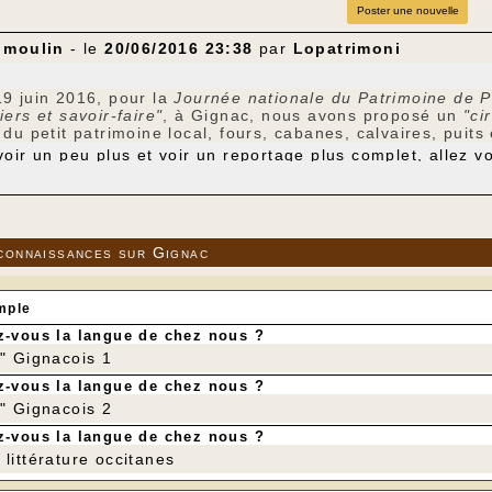
Poster une nouvelle
 moulin
- le
20/06/2016 23:38
par
Lopatrimoni
9 juin 2016, pour la
Journée nationale du Patrimoine de P
iers et savoir-faire"
, à Gignac, nous avons proposé un
"ci
du petit patrimoine local, fours, cabanes, calvaires, puits 
oir un peu plus et voir un reportage plus complet, allez voir
t d'entreprise et mécénat populair
nationale du Patrimoine de Pays et des Moulins
"
connaissances sur Gignac
mple
-vous la langue de chez nous ?
r" Gignacois 1
-vous la langue de chez nous ?
r" Gignacois 2
-vous la langue de chez nous ?
littérature occitanes