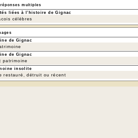
 réponses multiples
tés liées à l'histoire de Gignac
cois célèbres
mages
ine de Gignac
patrimoine
ine de Gignac
t patrimoine
moine insolite
e restauré, détruit ou récent
Le four de Leygo