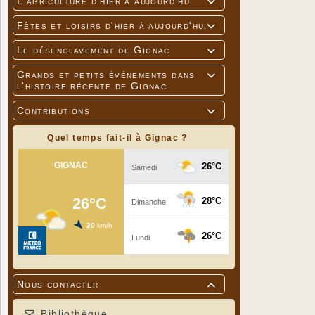
L'agriculture d'hier à aujourd'hui

Fêtes et loisirs d'hier à aujourd'hui

Le désenclavement de Gignac

Grands et petits événements dans

l'histoire récente de Gignac
Contributions

Quel temps fait-il à Gignac ?
Nous contacter

Bibliothèque