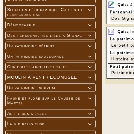
Quizz à
Situation géographique Cartes et

Personnali
plan cadastral
Des Gigna
Démographie

Quizz i
Des personnalités liées à Gignac

Le patrimo
Le petit 
Un patrimoine détruit

Le patrimo
Un patrimoine sauvegardé

Histoire e
Petit patri
Curiosités architecturales

Patrimoin
MOULIN À VENT / ÉCOMUSÉE

Un patrimoine nouveau

Faune et flore sur le Causse de

Martel
Au fil des siècles

La vie religieuse
