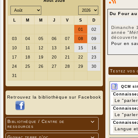
Du Four au
Dimanche 1
année
"Mét
découverte 
Pour en sav
Mécéna
-"
Journée 
Testez vos 
QCM si
Connaissez
Retrouvez la bibliothèque sur Facebook
Le "parle
Connaissez
Le "parle
Bibliothèque / Centre de

Connaissez
ressources
Langue et 
Gignac terre d'oc
