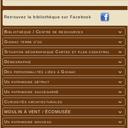
Retrouvez la bibliothèque sur Facebook
Bibliothèque / Centre de ressources

Gignac terre d'oc

Situation géographique Cartes et plan cadastral

Démographie

Des personnalités liées à Gignac

Un patrimoine détruit

Un patrimoine sauvegardé

Curiosités architecturales

MOULIN À VENT / ÉCOMUSÉE

Un patrimoine nouveau
