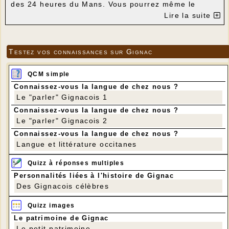
des 24 heures du Mans. Vous pourrez même le
rencontrer les 2 et 23 juillet, le 20 août et le 17
Lire la suite
septembre à 14 h 30 et 16 heures.
Entrée libre. Du mardi au samedi de 12 heures à 18
heures et le dimanche de 15 heures à 18 heures,
rue Edouard-Herriot à Brive.
Testez vos connaissances sur Gignac
Plus d'infos en cliquant sur ces deux liens :
Article de La Montagne
Article paru dans
Brive mag.fr
QCM simple
Voici, exposée dans les rues de Sarlat en juin 2013,
Connaissez-vous la langue de chez nous ?
l'Art car créée à Gignac, dans son atelier des
Genestes, et ensuite customisée pour les 24 Heures
Le "parler" Gignacois 1
du Mans :
Connaissez-vous la langue de chez nous ?
Le "parler" Gignacois 2
Connaissez-vous la langue de chez nous ?
Langue et littérature occitanes
Quizz à réponses multiples
Personnalités liées à l'histoire de Gignac
Des Gignacois célèbres
Quizz images
Le patrimoine de Gignac
Le petit patrimoine