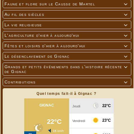
Faune et flore sur le Causse de Martel

Au fil des siècles

La vie religieuse

L'agriculture d'hier à aujourd'hui

Fêtes et loisirs d'hier à aujourd'hui

Le désenclavement de Gignac

Grands et petits événements dans l'histoire récente

de Gignac
Contributions

Quel temps fait-il à Gignac ?