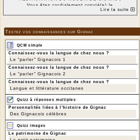
Vous êtes cordialement convié(e) le
Lire la suite
Vendredi 17 juin à 16 h 30 sur le site du Moulin à
vent de GIGNAC
(repli à la salle des fêtes en cas de mauvais temps)
en présence de :
Testez vos connaissances sur Gignac
Monsieur Marcel Eugène LABROUE, Maire de
Gignac,
QCM simple
et les membres du Conseil Municipal
Madame Jacqueline LECLERE-TEPAZ
Connaissez-vous la langue de chez nous ?
Présidente de l’association « Lo Patrimòni et les
Le "parler" Gignacois 1
Amis du Moulin de Gignac »
Connaissez-vous la langue de chez nous ?
et les membres du Conseil d’Administration
Le "parler" Gignacois 2
Monsieur Jean-Baptiste de MONPEZAT,
Connaissez-vous la langue de chez nous ?
Délégué Lot de la Fondation du Patrimoine
Langue et littérature occitanes
Un pot amical clôturera cette rencontre.
MERCI POUR VOS DONS, LA MOBILISATION
Quizz à réponses multiples
CONTINUE GRACE A LA
SOUSCRIPTION FONDATION DU PATRIMOINE
Personnalités liées à l'histoire de Gignac
https://www.fondation-patrimoine.org/43109
Des Gignacois célèbres
Quizz images
Le patrimoine de Gignac
Le petit patrimoine