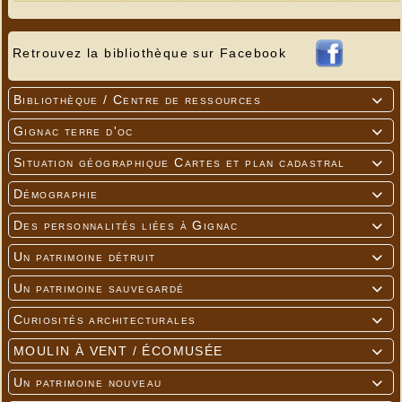
Retrouvez la bibliothèque sur Facebook
Bibliothèque / Centre de ressources

Gignac terre d'oc

Situation géographique Cartes et plan cadastral

Démographie

Des personnalités liées à Gignac

Un patrimoine détruit

Un patrimoine sauvegardé

Curiosités architecturales

MOULIN À VENT / ÉCOMUSÉE

Un patrimoine nouveau
