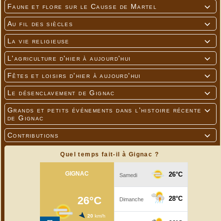
Faune et flore sur le Causse de Martel

Au fil des siècles

La vie religieuse

L'agriculture d'hier à aujourd'hui

Fêtes et loisirs d'hier à aujourd'hui

Le désenclavement de Gignac

Grands et petits événements dans l'histoire récente

de Gignac
Contributions

Quel temps fait-il à Gignac ?