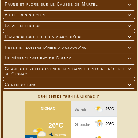
Faune et flore sur le Causse de Martel

Au fil des siècles

La vie religieuse

L'agriculture d'hier à aujourd'hui

Fêtes et loisirs d'hier à aujourd'hui

Le désenclavement de Gignac

Grands et petits événements dans l'histoire récente

de Gignac
Contributions

Quel temps fait-il à Gignac ?