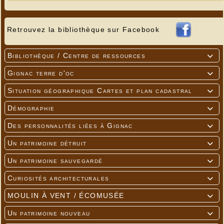
Retrouvez la bibliothèque sur Facebook
Bibliothèque / Centre de ressources

Gignac terre d'oc

Situation géographique Cartes et plan cadastral

Démographie

Des personnalités liées à Gignac

Un patrimoine détruit

Un patrimoine sauvegardé

Curiosités architecturales

MOULIN À VENT / ÉCOMUSÉE

Un patrimoine nouveau
