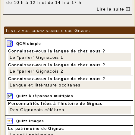
de 10 h à 12 h et de 14 h à 17 h.
Ouvert à tous, chacun peut y trouver vêtements,
Lire la suite
brocante, livres, vaisselle, puériculture, en échange
d'une participation modique.
Tous les dons sont les bienvenus. En nous
soutenant financièrement, vous pourrez bénéficier
Testez vos connaissances sur Gignac
éventuellement d'une réduction d'impôt suivant la
législation en vigueur.
Retrouvez-nous sur facebook pour connaître les
QCM simple
prochaines manifestations de l'antenne de Souillac :
Connaissez-vous la langue de chez nous ?
https://www.facebook.com/secourspoplot/
Le "parler" Gignacois 1
Téléphone : 05 65 32 01 69 - Contact mail :
spfsouillac@orange.fr
Connaissez-vous la langue de chez nous ?
Le "parler" Gignacois 2
Connaissez-vous la langue de chez nous ?
Langue et littérature occitanes
Quizz à réponses multiples
Personnalités liées à l'histoire de Gignac
Des Gignacois célèbres
Quizz images
Le patrimoine de Gignac
Le petit patrimoine