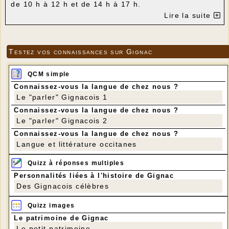
de 10 h à 12 h et de 14 h à 17 h.
Ouvert à tous, chacun peut y trouver vêtements,
Lire la suite
brocante, livres, vaisselle, puériculture, en échange
d'une participation modique.
Tous les dons sont les bienvenus. En nous
soutenant financièrement, vous pourrez bénéficier
Testez vos connaissances sur Gignac
éventuellement d'une réduction d'impôt suivant la
législation en vigueur.
Retrouvez-nous sur facebook pour connaître les
QCM simple
prochaines manifestations de l'antenne de Souillac :
Connaissez-vous la langue de chez nous ?
https://www.facebook.com/secourspoplot/
Le "parler" Gignacois 1
Téléphone : 05 65 32 01 69 - Contact mail :
spfsouillac@orange.fr
Connaissez-vous la langue de chez nous ?
Le "parler" Gignacois 2
Connaissez-vous la langue de chez nous ?
Langue et littérature occitanes
Quizz à réponses multiples
Personnalités liées à l'histoire de Gignac
Des Gignacois célèbres
Quizz images
Le patrimoine de Gignac
Le petit patrimoine