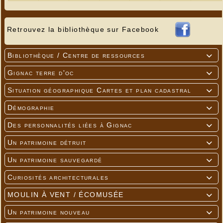
Retrouvez la bibliothèque sur Facebook
Bibliothèque / Centre de ressources

Gignac terre d'oc

Situation géographique Cartes et plan cadastral

Démographie

Des personnalités liées à Gignac

Un patrimoine détruit

Un patrimoine sauvegardé

Curiosités architecturales

MOULIN À VENT / ÉCOMUSÉE

Un patrimoine nouveau
