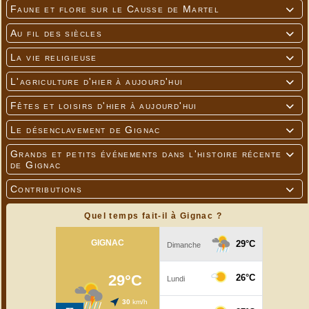
Faune et flore sur le Causse de Martel

Au fil des siècles

La vie religieuse

L'agriculture d'hier à aujourd'hui

Fêtes et loisirs d'hier à aujourd'hui

Le désenclavement de Gignac

Grands et petits événements dans l'histoire récente

de Gignac
Contributions

Quel temps fait-il à Gignac ?