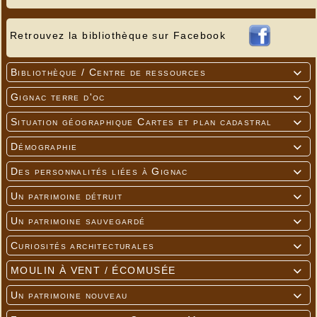
Retrouvez la bibliothèque sur Facebook
Bibliothèque / Centre de ressources

Gignac terre d'oc

Situation géographique Cartes et plan cadastral

Démographie

Des personnalités liées à Gignac

Un patrimoine détruit

Un patrimoine sauvegardé

Curiosités architecturales

MOULIN À VENT / ÉCOMUSÉE

Un patrimoine nouveau
