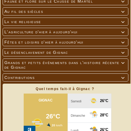
Faune et flore sur le Causse de Martel

Au fil des siècles

La vie religieuse

L'agriculture d'hier à aujourd'hui

Fêtes et loisirs d'hier à aujourd'hui

Le désenclavement de Gignac

Grands et petits événements dans l'histoire récente

de Gignac
Contributions

Quel temps fait-il à Gignac ?