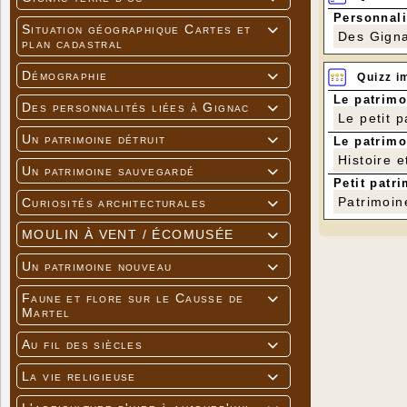
Personnali
Situation géographique Cartes et

Des Gigna
plan cadastral
Démographie
Quizz i

Le patrimo
Des personnalités liées à Gignac

Le petit 
Un patrimoine détruit
Le patrimo

Histoire e
Un patrimoine sauvegardé

Petit patri
Patrimoin
Curiosités architecturales

MOULIN À VENT / ÉCOMUSÉE

Un patrimoine nouveau

Faune et flore sur le Causse de

Martel
Au fil des siècles

La vie religieuse
