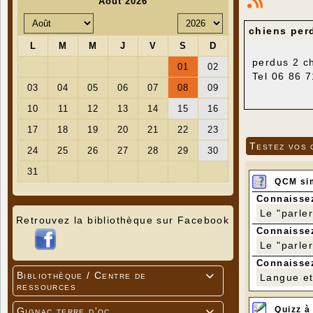
chiens per
perdus 2 ch
Tel 06 86 7
Testez vos 
QCM si
Connaissez
Le "parle
Retrouvez la bibliothèque sur Facebook
Connaissez
Le "parle
Connaissez
Bibliothèque / Centre de
Langue et 

ressources
Quizz à
Gignac terre d'oc
