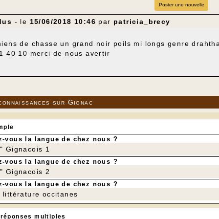
Poster une nouvelle
dus
- le
15/06/2018 10:46
par
patricia_brecy
iens de chasse un grand noir poils mi longs genre drahthaa
1 40 10 merci de nous avertir
connaissances sur Gignac
mple
-vous la langue de chez nous ?
r" Gignacois 1
-vous la langue de chez nous ?
r" Gignacois 2
-vous la langue de chez nous ?
littérature occitanes
 réponses multiples