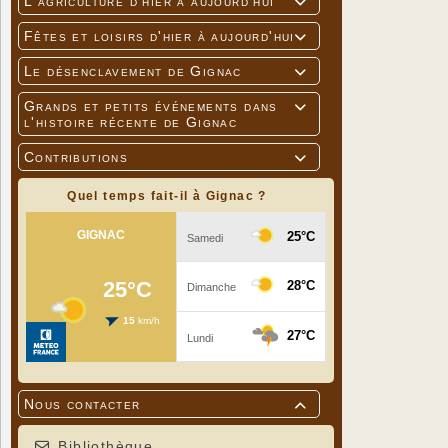
L'agriculture d'hier à aujourd'hui

Fêtes et loisirs d'hier à aujourd'hui

Le désenclavement de Gignac

Grands et petits événements dans

l'histoire récente de Gignac
Contributions

Quel temps fait-il à Gignac ?
Nous contacter

Bibliothèque