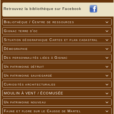
Retrouvez la bibliothèque sur Facebook
Bibliothèque / Centre de ressources

Gignac terre d'oc

Situation géographique Cartes et plan cadastral

Démographie

Des personnalités liées à Gignac

Un patrimoine détruit

Un patrimoine sauvegardé

Curiosités architecturales

MOULIN À VENT / ÉCOMUSÉE

Un patrimoine nouveau

Faune et flore sur le Causse de Martel
