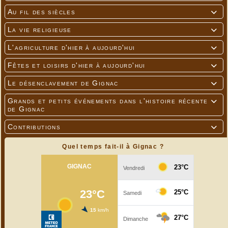
Au fil des siècles

La vie religieuse

L'agriculture d'hier à aujourd'hui

Fêtes et loisirs d'hier à aujourd'hui

Le désenclavement de Gignac

Grands et petits événements dans l'histoire récente

de Gignac
Contributions

Quel temps fait-il à Gignac ?