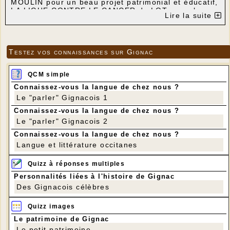
MOULIN pour un beau projet patrimonial et éducatif,
LA LIGUE CONTRE LE CANCER du LOT pour la
Lire la suite
recherche et le soutien aux familles. Ainsi ce
seront 8250 € + 2550 € ( ajoutés par
Ecaussystème) = 10 800 € ; soit 3600 € qui seront
remis à chaque association . Un beau geste et un
clin d ' oeil amical aux citoyens de notre
Testez vos connaissances sur Gignac
commune qui supportent avec bienveillance
quelques nuisances.
QCM simple
Bravo aux bénévoles des trois associations
présents les 3 soirées sur la prairie du Tourron de
Connaissez-vous la langue de chez nous ?
20h à 3 h du matin.
Le "parler" Gignacois 1
Connaissez-vous la langue de chez nous ?
Le "parler" Gignacois 2
Connaissez-vous la langue de chez nous ?
Langue et littérature occitanes
Quizz à réponses multiples
Personnalités liées à l'histoire de Gignac
Des Gignacois célèbres
Quizz images
Le patrimoine de Gignac
Le petit patrimoine