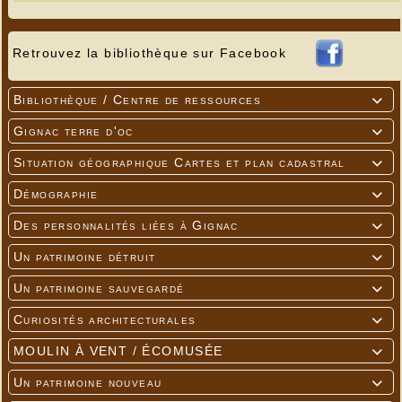
Retrouvez la bibliothèque sur Facebook
Bibliothèque / Centre de ressources

Gignac terre d'oc

Situation géographique Cartes et plan cadastral

Démographie

Des personnalités liées à Gignac

Un patrimoine détruit

Un patrimoine sauvegardé

Curiosités architecturales

MOULIN À VENT / ÉCOMUSÉE

Un patrimoine nouveau
