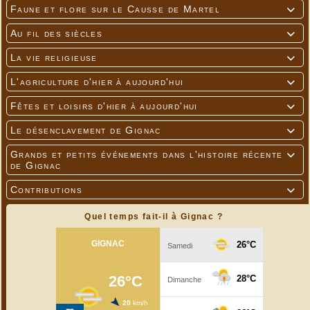
Faune et flore sur le Causse de Martel

Au fil des siècles

La vie religieuse

L'agriculture d'hier à aujourd'hui

Fêtes et loisirs d'hier à aujourd'hui

Le désenclavement de Gignac

Grands et petits événements dans l'histoire récente

de Gignac
Contributions

Quel temps fait-il à Gignac ?