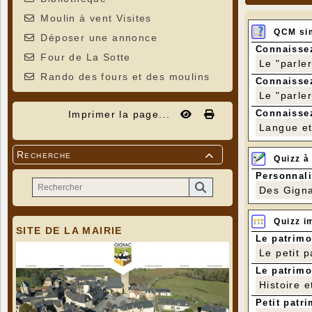
Moulin à vent Visites
QCM si
Déposer une annonce
Connaissez
Four de La Sotte
Le "parle
Rando des fours et des moulins
Connaissez
Le "parle
Connaissez
Imprimer la page...
Langue et 
Recherche

Quizz à
Personnali
Des Gigna
Quizz i
SITE DE LA MAIRIE
Le patrimo
Le petit 
Le patrimo
Histoire e
Petit patri