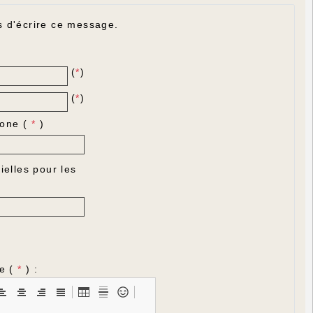
s d'écrire ce message.
(
*
)
(
*
)
one (
*
)
ielles pour les
e (
*
) :