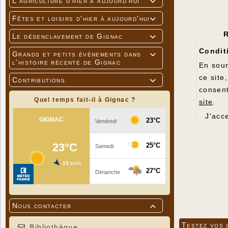
L'agriculture d'hier à aujourd'hui

Fêtes et loisirs d'hier à aujourd'hui

Le désenclavement de Gignac

Condit
Grands et petits événements dans

l'histoire récente de Gignac
En soum
ce site
Contributions

consent
Quel temps fait-il à Gignac ?
site
.
J'acc
Nous contacter

Testez vos 
Bibliothèque