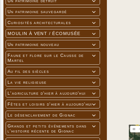
Un patrimoine détruit

Un patrimoine sauvegardé

Curiosités architecturales

MOULIN À VENT / ÉCOMUSÉE

Un patrimoine nouveau

Faune et flore sur le Causse de

Martel
Au fil des siècles

La vie religieuse

L'agriculture d'hier à aujourd'hui

Fêtes et loisirs d'hier à aujourd'hui

Le désenclavement de Gignac

Grands et petits événements dans

l'histoire récente de Gignac