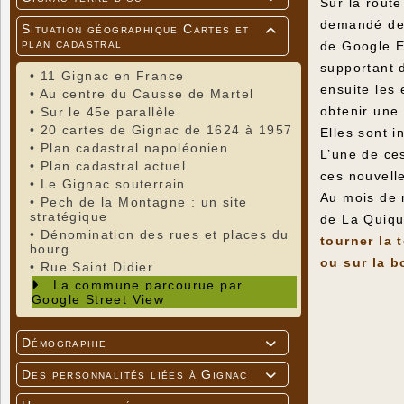
Sur la rout
demandé de q
Situation géographique Cartes et

plan cadastral
de Google E
supportant 
•
11 Gignac en France
ensuite les 
•
Au centre du Causse de Martel
obtenir une 
•
Sur le 45e parallèle
•
20 cartes de Gignac de 1624 à 1957
Elles sont i
•
Plan cadastral napoléonien
L’une de ce
•
Plan cadastral actuel
ces nouvell
•
Le Gignac souterrain
Au mois de 
•
Pech de la Montagne : un site
stratégique
de La Quiqu
•
Dénomination des rues et places du
tourner la 
bourg
ou sur la b
•
Rue Saint Didier
La commune parcourue par
Google Street View
Démographie

Des personnalités liées à Gignac
