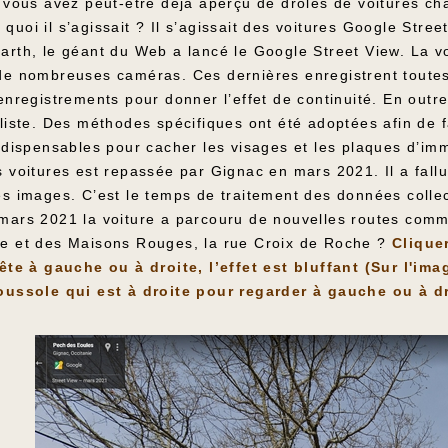
e vous avez peut-être déjà aperçu de drôles de voitures c
uoi il s’agissait ? Il s’agissait des voitures Google Stre
arth, le géant du Web a lancé le Google Street View. La v
de nombreuses caméras. Ces dernières enregistrent toutes 
enregistrements pour donner l’effet de continuité. En outr
liste. Des méthodes spécifiques ont été adoptées afin de fa
ndispensables pour cacher les visages et les plaques d’imm
s voitures est repassée par Gignac en mars 2021. Il a fall
es images. C’est le temps de traitement des données colle
mars 2021 la voiture a parcouru de nouvelles routes commun
e et des Maisons Rouges, la rue Croix de Roche ?
Cliquer
tête à gauche ou à droite, l’effet est bluffant
(
Sur l'ima
oussole qui est à droite pour regarder à gauche ou à dr