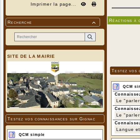
Imprimer la page...
Réactions à 
Recherche

SITE DE LA MAIRIE
Testez vos 
QCM si
Connaissez
Le "parle
Connaissez
Le "parle
Testez vos connaissances sur Gignac
Connaissez
Langue et 
QCM simple