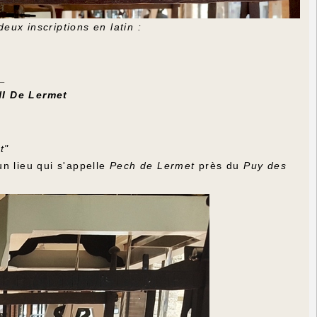
eux inscriptions en latin :
3
_
I De Lermet
t"
n lieu qui s'appelle
Pech de Lermet
près du
Puy des