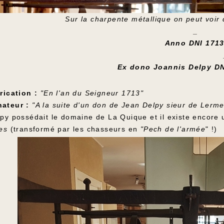
Sur la charpente métallique on peut voir d
_
Anno DNI 171
Ex dono Joannis Delpy DN
rication :
"En l'an du Seigneur 1713"
ateur :
"A la suite d'un don de Jean Delpy sieur de Lerme
py possédait le domaine de La Quique et il existe encore u
es
(transformé par les chasseurs en
"Pech de l'armée
" !)