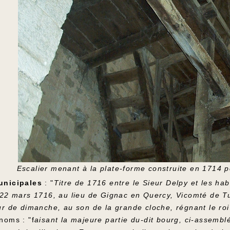
Escalier menant à la plate-forme construite en 1714 
unicipales
: "
Titre de 1716 entre le Sieur Delpy et les h
 22 mars 1716, au lieu de Gignac en Quercy, Vicomté de Tur
ur de dimanche, au son de la grande cloche, régnant le ro
noms : "f
aisant la majeure partie du-dit bourg, ci-assembl