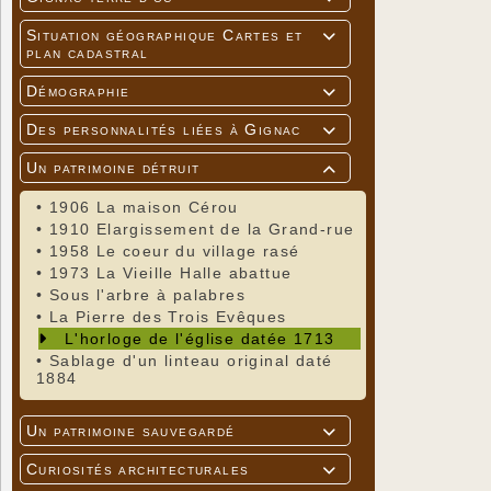
Situation géographique Cartes et

plan cadastral
Démographie

Des personnalités liées à Gignac

Un patrimoine détruit

•
1906 La maison Cérou
•
1910 Elargissement de la Grand-rue
•
1958 Le coeur du village rasé
•
1973 La Vieille Halle abattue
•
Sous l'arbre à palabres
•
La Pierre des Trois Evêques
L'horloge de l'église datée 1713
•
Sablage d'un linteau original daté
1884
Un patrimoine sauvegardé

Curiosités architecturales
