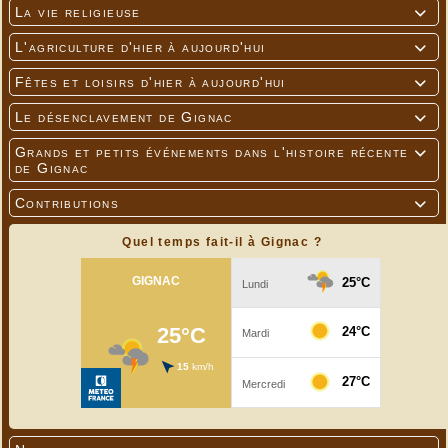
La vie religieuse

L'agriculture d'hier à aujourd'hui

Fêtes et loisirs d'hier à aujourd'hui

Le désenclavement de Gignac

Grands et petits événements dans l'histoire récente

de Gignac
Contributions

Quel temps fait-il à Gignac ?