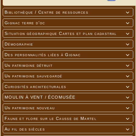
Bibliothèque / Centre de ressources

Gignac terre d'oc

Situation géographique Cartes et plan cadastral

Démographie

Des personnalités liées à Gignac

Un patrimoine détruit

Un patrimoine sauvegardé

Curiosités architecturales

MOULIN À VENT / ÉCOMUSÉE

Un patrimoine nouveau

Faune et flore sur le Causse de Martel

Au fil des siècles
