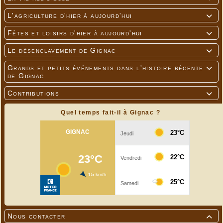
L'agriculture d'hier à aujourd'hui

Fêtes et loisirs d'hier à aujourd'hui

Le désenclavement de Gignac

Grands et petits événements dans l'histoire récente

de Gignac
Contributions

Quel temps fait-il à Gignac ?
Nous contacter
