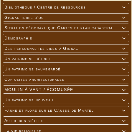
Bibliothèque / Centre de ressources

Gignac terre d'oc

Situation géographique Cartes et plan cadastral

Démographie

Des personnalités liées à Gignac

Un patrimoine détruit

Un patrimoine sauvegardé

Curiosités architecturales

MOULIN À VENT / ÉCOMUSÉE

Un patrimoine nouveau

Faune et flore sur le Causse de Martel

Au fil des siècles

La vie religieuse
