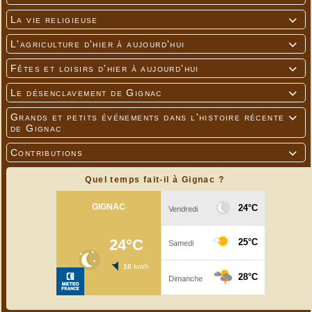
La vie religieuse

L'agriculture d'hier à aujourd'hui

Fêtes et loisirs d'hier à aujourd'hui

Le désenclavement de Gignac

Grands et petits événements dans l'histoire récente

de Gignac
Contributions

Quel temps fait-il à Gignac ?