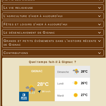
La vie religieuse

L'agriculture d'hier à aujourd'hui

Fêtes et loisirs d'hier à aujourd'hui

Le désenclavement de Gignac

Grands et petits événements dans l'histoire récente

de Gignac
Contributions

Quel temps fait-il à Gignac ?