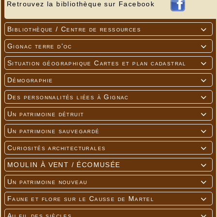
Retrouvez la bibliothèque sur Facebook
Bibliothèque / Centre de ressources

Gignac terre d'oc

Situation géographique Cartes et plan cadastral

Démographie

Des personnalités liées à Gignac

Un patrimoine détruit

Un patrimoine sauvegardé

Curiosités architecturales

MOULIN À VENT / ÉCOMUSÉE

Un patrimoine nouveau

Faune et flore sur le Causse de Martel

Au fil des siècles
