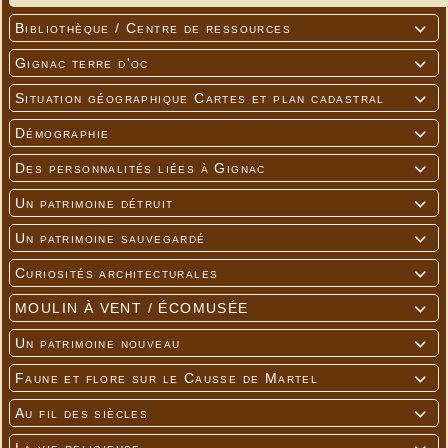
Bibliothèque / Centre de ressources

Gignac terre d'oc

Situation géographique Cartes et plan cadastral

Démographie

Des personnalités liées à Gignac

Un patrimoine détruit

Un patrimoine sauvegardé

Curiosités architecturales

MOULIN À VENT / ÉCOMUSÉE

Un patrimoine nouveau

Faune et flore sur le Causse de Martel

Au fil des siècles
