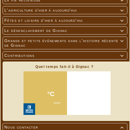
La vie religieuse

L'agriculture d'hier à aujourd'hui

Fêtes et loisirs d'hier à aujourd'hui

Le désenclavement de Gignac

Grands et petits événements dans l'histoire récente

de Gignac
Contributions

Quel temps fait-il à Gignac ?
Nous contacter
