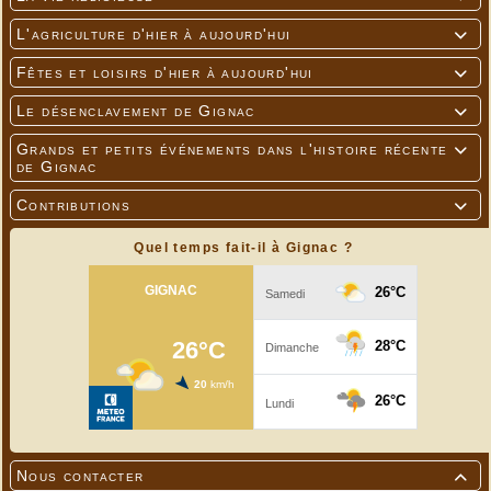
L'agriculture d'hier à aujourd'hui

Fêtes et loisirs d'hier à aujourd'hui

Le désenclavement de Gignac

Grands et petits événements dans l'histoire récente

de Gignac
Contributions

Quel temps fait-il à Gignac ?
Nous contacter
