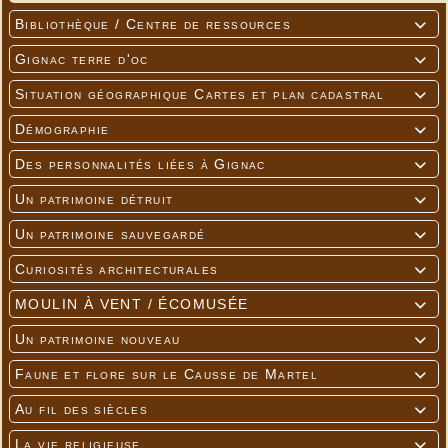
Bibliothèque / Centre de ressources

Gignac terre d'oc

Situation géographique Cartes et plan cadastral

Démographie

Des personnalités liées à Gignac

Un patrimoine détruit

Un patrimoine sauvegardé

Curiosités architecturales

MOULIN À VENT / ÉCOMUSÉE

Un patrimoine nouveau

Faune et flore sur le Causse de Martel

Au fil des siècles

La vie religieuse
