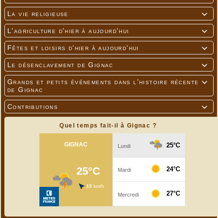
La vie religieuse

L'agriculture d'hier à aujourd'hui

Fêtes et loisirs d'hier à aujourd'hui

Le désenclavement de Gignac

Grands et petits événements dans l'histoire récente

de Gignac
Contributions

Quel temps fait-il à Gignac ?