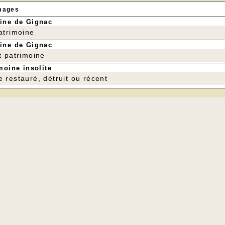
mages
ine de Gignac
patrimoine
ine de Gignac
t patrimoine
moine insolite
e restauré, détruit ou récent