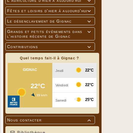
L'agriculture d'hier à aujourd'hui

Fêtes et loisirs d'hier à aujourd'hui

Le désenclavement de Gignac

Grands et petits événements dans

l'histoire récente de Gignac
Contributions

Quel temps fait-il à Gignac ?
Nous contacter

Bibliothèque