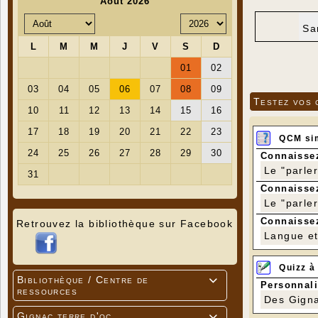
Sa
Testez vos 
QCM si
Connaissez
Le "parle
Connaissez
Le "parle
Connaissez
Retrouvez la bibliothèque sur Facebook
Langue et 
Quizz à
Bibliothèque / Centre de

Personnali
ressources
Des Gigna
Gignac terre d'oc
