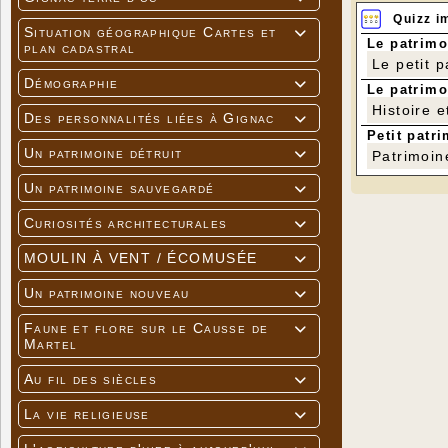
Quizz i
Situation géographique Cartes et

Le patrimo
plan cadastral
Le petit 
Démographie

Le patrimo
Histoire e
Des personnalités liées à Gignac

Petit patri
Un patrimoine détruit

Patrimoin
Un patrimoine sauvegardé

Curiosités architecturales

MOULIN À VENT / ÉCOMUSÉE

Un patrimoine nouveau

Faune et flore sur le Causse de

Martel
Au fil des siècles

La vie religieuse
