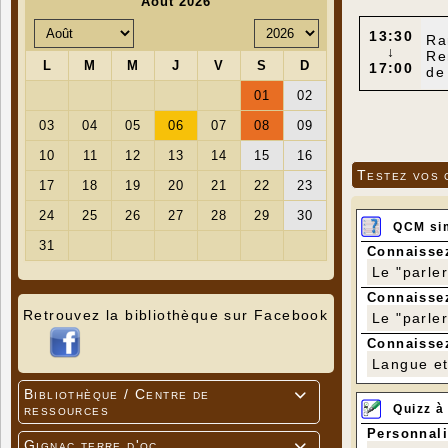
13:30
Ra
↓
Re
17:00
de
Testez vos 
QCM si
Connaissez
Le "parle
Connaissez
Retrouvez la bibliothèque sur Facebook
Le "parle
Connaissez
Langue et 
Bibliothèque / Centre de

Quizz à
ressources
Personnali
Gignac terre d'oc
