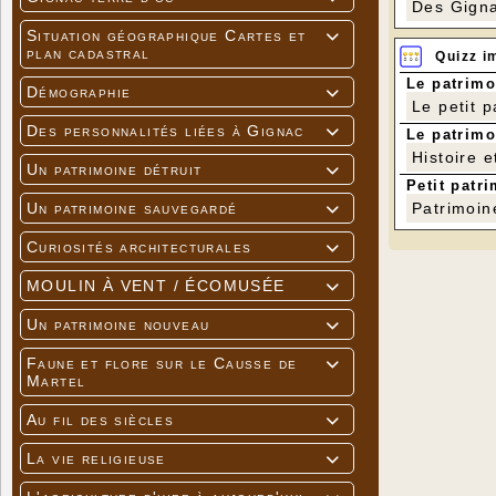
Des Gigna
Situation géographique Cartes et

plan cadastral
Quizz i
Le patrimo
Démographie

Le petit 
Des personnalités liées à Gignac

Le patrimo
Histoire e
Un patrimoine détruit

Petit patri
Un patrimoine sauvegardé
Patrimoin

Curiosités architecturales

MOULIN À VENT / ÉCOMUSÉE

Un patrimoine nouveau

Faune et flore sur le Causse de

Martel
Au fil des siècles

La vie religieuse
