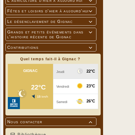
L'agriculture d'hier à aujourd'hui

Fêtes et loisirs d'hier à aujourd'hui

Le désenclavement de Gignac

Grands et petits événements dans

l'histoire récente de Gignac
Contributions

Quel temps fait-il à Gignac ?
Nous contacter

Bibliothèque