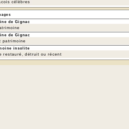
cois célèbres
mages
ine de Gignac
patrimoine
ine de Gignac
t patrimoine
moine insolite
e restauré, détruit ou récent