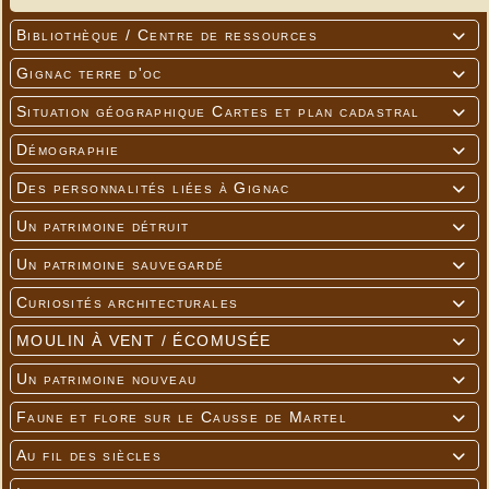
Bibliothèque / Centre de ressources

Gignac terre d'oc

Situation géographique Cartes et plan cadastral

Démographie

Des personnalités liées à Gignac

Un patrimoine détruit

Un patrimoine sauvegardé

Curiosités architecturales

MOULIN À VENT / ÉCOMUSÉE

Un patrimoine nouveau

Faune et flore sur le Causse de Martel

Au fil des siècles
