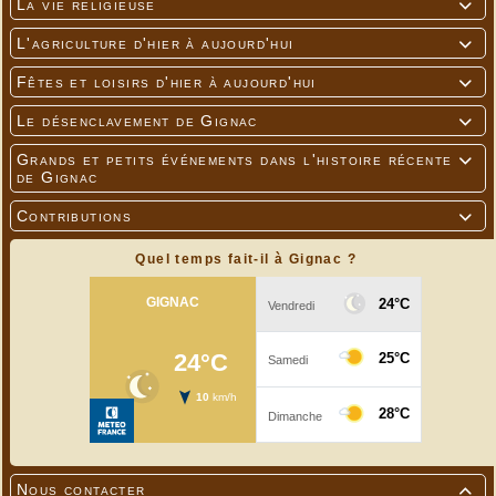
La vie religieuse

L'agriculture d'hier à aujourd'hui

Fêtes et loisirs d'hier à aujourd'hui

Le désenclavement de Gignac

Grands et petits événements dans l'histoire récente

de Gignac
Contributions

Quel temps fait-il à Gignac ?
Nous contacter
