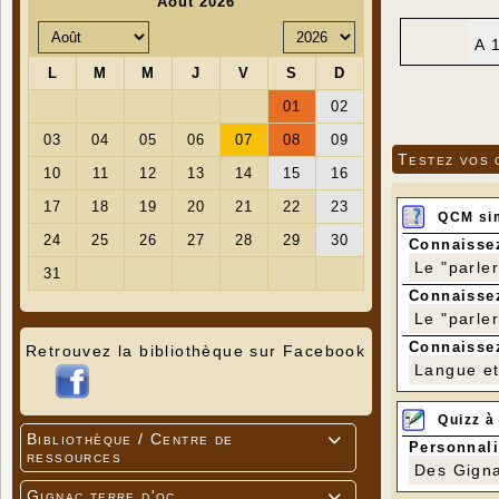
A 
Testez vos 
QCM si
Connaissez
Le "parle
Connaissez
Le "parle
Connaissez
Retrouvez la bibliothèque sur Facebook
Langue et 
Quizz à
Bibliothèque / Centre de

Personnali
ressources
Des Gigna
Gignac terre d'oc
