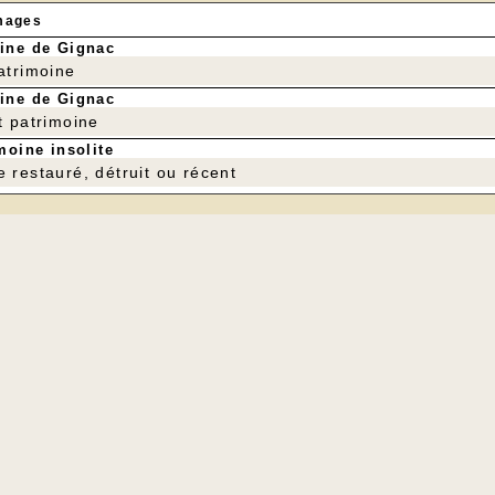
mages
ine de Gignac
patrimoine
ine de Gignac
t patrimoine
moine insolite
e restauré, détruit ou récent