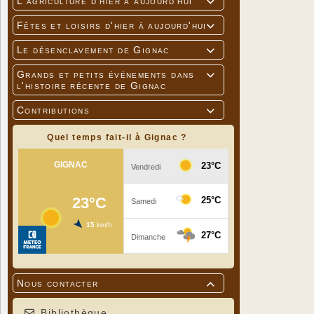
L'agriculture d'hier à aujourd'hui

Fêtes et loisirs d'hier à aujourd'hui

Le désenclavement de Gignac

Grands et petits événements dans

l'histoire récente de Gignac
Contributions

Quel temps fait-il à Gignac ?
Nous contacter

Bibliothèque