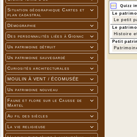
Quizz i
Situation géographique Cartes et

Le patrimo
plan cadastral
Le petit 
Démographie

Le patrimo
Histoire e
Des personnalités liées à Gignac

Petit patri
Un patrimoine détruit

Patrimoin
Un patrimoine sauvegardé

Curiosités architecturales

MOULIN À VENT / ÉCOMUSÉE

Un patrimoine nouveau

Faune et flore sur le Causse de

Martel
Au fil des siècles

La vie religieuse
