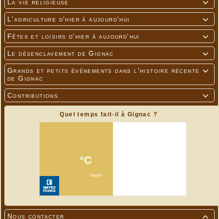
La vie religieuse

L'agriculture d'hier à aujourd'hui

Fêtes et loisirs d'hier à aujourd'hui

Le désenclavement de Gignac

Grands et petits événements dans l'histoire récente

de Gignac
Contributions

Quel temps fait-il à Gignac ?
Nous contacter
