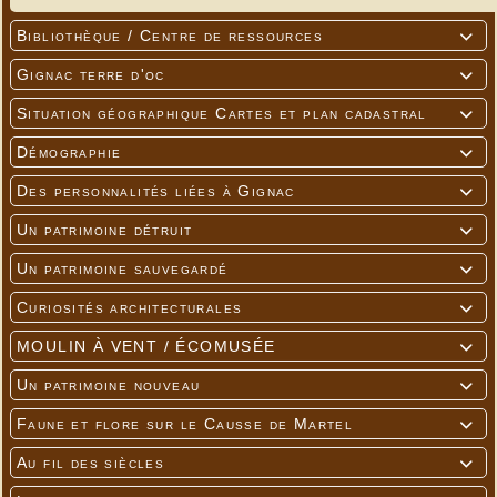
Bibliothèque / Centre de ressources

Gignac terre d'oc

Situation géographique Cartes et plan cadastral

Démographie

Des personnalités liées à Gignac

Un patrimoine détruit

Un patrimoine sauvegardé

Curiosités architecturales

MOULIN À VENT / ÉCOMUSÉE

Un patrimoine nouveau

Faune et flore sur le Causse de Martel

Au fil des siècles
