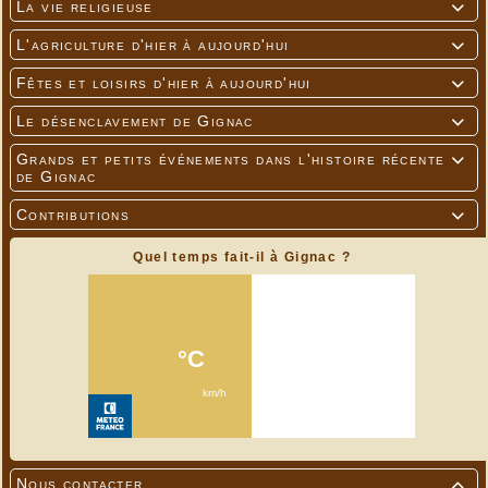
La vie religieuse

L'agriculture d'hier à aujourd'hui

Fêtes et loisirs d'hier à aujourd'hui

Le désenclavement de Gignac

Grands et petits événements dans l'histoire récente

de Gignac
Contributions

Quel temps fait-il à Gignac ?
Nous contacter
