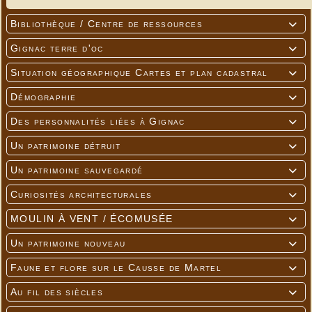
Bibliothèque / Centre de ressources

Gignac terre d'oc

Situation géographique Cartes et plan cadastral

Démographie

Des personnalités liées à Gignac

Un patrimoine détruit

Un patrimoine sauvegardé

Curiosités architecturales

MOULIN À VENT / ÉCOMUSÉE

Un patrimoine nouveau

Faune et flore sur le Causse de Martel

Au fil des siècles
