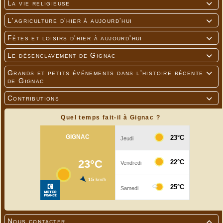
La vie religieuse

L'agriculture d'hier à aujourd'hui

Fêtes et loisirs d'hier à aujourd'hui

Le désenclavement de Gignac

Grands et petits événements dans l'histoire récente

de Gignac
Contributions

Quel temps fait-il à Gignac ?
Nous contacter
