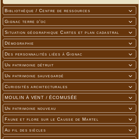
Bibliothèque / Centre de ressources

Gignac terre d'oc

Situation géographique Cartes et plan cadastral

Démographie

Des personnalités liées à Gignac

Un patrimoine détruit

Un patrimoine sauvegardé

Curiosités architecturales

MOULIN À VENT / ÉCOMUSÉE

Un patrimoine nouveau

Faune et flore sur le Causse de Martel

Au fil des siècles
