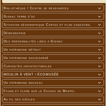
Bibliothèque / Centre de ressources

Gignac terre d'oc

Situation géographique Cartes et plan cadastral

Démographie

Des personnalités liées à Gignac

Un patrimoine détruit

Un patrimoine sauvegardé

Curiosités architecturales

MOULIN À VENT / ÉCOMUSÉE

Un patrimoine nouveau

Faune et flore sur le Causse de Martel

Au fil des siècles
