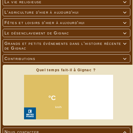
La vie religieuse

L'agriculture d'hier à aujourd'hui

Fêtes et loisirs d'hier à aujourd'hui

Le désenclavement de Gignac

Grands et petits événements dans l'histoire récente

de Gignac
Contributions

Quel temps fait-il à Gignac ?
Nous contacter
