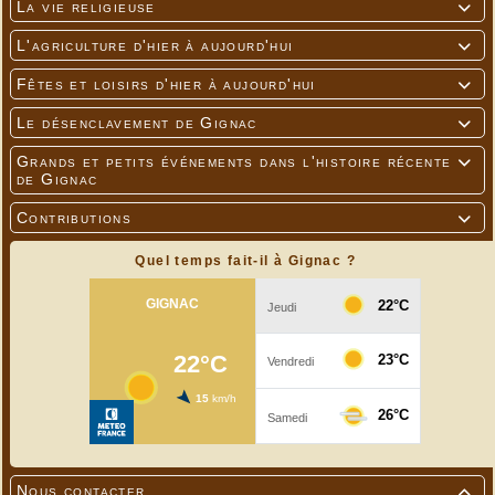
La vie religieuse

L'agriculture d'hier à aujourd'hui

Fêtes et loisirs d'hier à aujourd'hui

Le désenclavement de Gignac

Grands et petits événements dans l'histoire récente

de Gignac
Contributions

Quel temps fait-il à Gignac ?
Nous contacter
