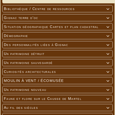
Bibliothèque / Centre de ressources

Gignac terre d'oc

Situation géographique Cartes et plan cadastral

Démographie

Des personnalités liées à Gignac

Un patrimoine détruit

Un patrimoine sauvegardé

Curiosités architecturales

MOULIN À VENT / ÉCOMUSÉE

Un patrimoine nouveau

Faune et flore sur le Causse de Martel

Au fil des siècles
