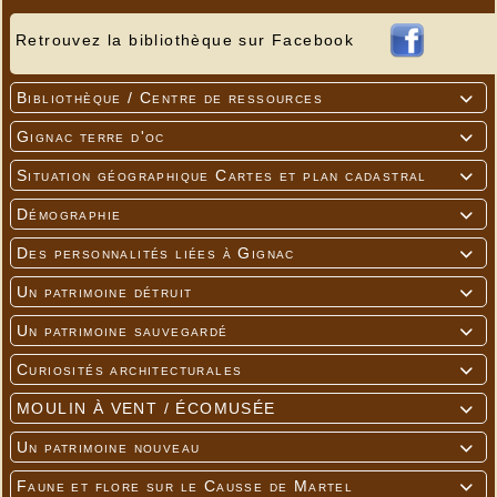
Retrouvez la bibliothèque sur Facebook
Bibliothèque / Centre de ressources

Gignac terre d'oc

Situation géographique Cartes et plan cadastral

Démographie

Des personnalités liées à Gignac

Un patrimoine détruit

Un patrimoine sauvegardé

Curiosités architecturales

MOULIN À VENT / ÉCOMUSÉE

Un patrimoine nouveau

Faune et flore sur le Causse de Martel
