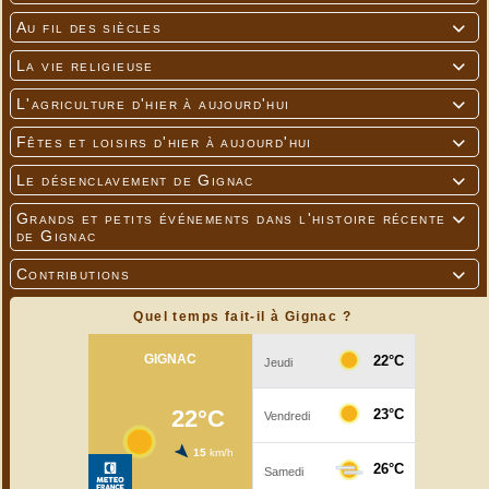
Au fil des siècles

La vie religieuse

L'agriculture d'hier à aujourd'hui

Fêtes et loisirs d'hier à aujourd'hui

Le désenclavement de Gignac

Grands et petits événements dans l'histoire récente

de Gignac
Contributions

Quel temps fait-il à Gignac ?