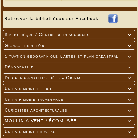
Retrouvez la bibliothèque sur Facebook
Bibliothèque / Centre de ressources

Gignac terre d'oc

Situation géographique Cartes et plan cadastral

Démographie

Des personnalités liées à Gignac

Un patrimoine détruit

Un patrimoine sauvegardé

Curiosités architecturales

MOULIN À VENT / ÉCOMUSÉE

Un patrimoine nouveau
