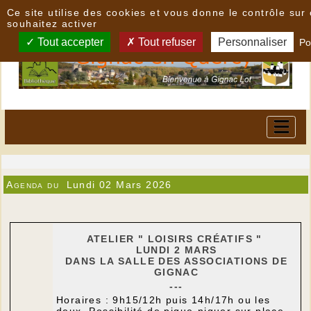
Panneau de gestion des cookies
Ce site utilise des cookies et vous donne le contrôle su
souhaitez activer
Tout accepter
Tout refuser
Personnaliser
Po
Agenda du
Lundi 02 Mars 2026
ATELIER " LOISIRS CRÉATIFS "
LUNDI 2 MARS
DANS LA SALLE DES ASSOCIATIONS DE
GIGNAC
---
Horaires : 9h15/12h puis 14h/17h ou les
deux. Possibilité de pique-niquer sur place.