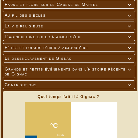
Faune et flore sur le Causse de Martel

Au fil des siècles

La vie religieuse

L'agriculture d'hier à aujourd'hui

Fêtes et loisirs d'hier à aujourd'hui

Le désenclavement de Gignac

Grands et petits événements dans l'histoire récente

de Gignac
Contributions

Quel temps fait-il à Gignac ?