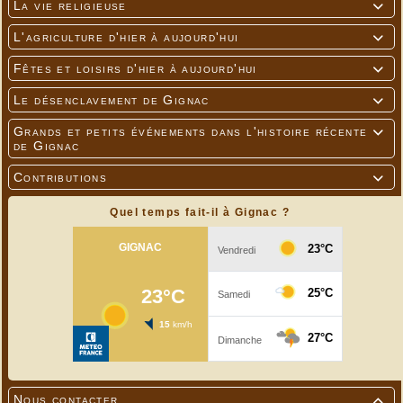
La vie religieuse

L'agriculture d'hier à aujourd'hui

Fêtes et loisirs d'hier à aujourd'hui

Le désenclavement de Gignac

Grands et petits événements dans l'histoire récente

de Gignac
Contributions

Quel temps fait-il à Gignac ?
Nous contacter
