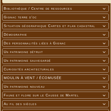
Bibliothèque / Centre de ressources

Gignac terre d'oc

Situation géographique Cartes et plan cadastral

Démographie

Des personnalités liées à Gignac

Un patrimoine détruit

Un patrimoine sauvegardé

Curiosités architecturales

MOULIN À VENT / ÉCOMUSÉE

Un patrimoine nouveau

Faune et flore sur le Causse de Martel

Au fil des siècles
