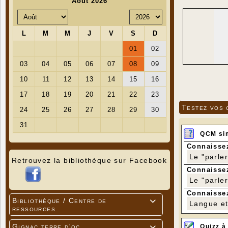
Testez vos 
QCM si
Connaissez
Le "parle
Retrouvez la bibliothèque sur Facebook
Connaissez
Le "parle
Connaissez
Bibliothèque / Centre de

Langue et 
ressources
Gignac terre d'oc
Quizz à
