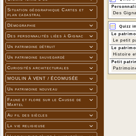
Personnali
Situation géographique Cartes et

Des Gigna
plan cadastral
Démographie

Quizz i
Le patrimo
Des personnalités liées à Gignac

Le petit 
Un patrimoine détruit

Le patrimo
Histoire e
Un patrimoine sauvegardé

Petit patri
Curiosités architecturales
Patrimoin

MOULIN À VENT / ÉCOMUSÉE

Un patrimoine nouveau

Faune et flore sur le Causse de

Martel
Au fil des siècles

La vie religieuse
