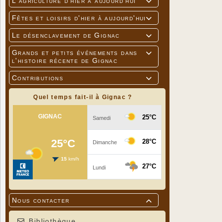
L'agriculture d'hier à aujourd'hui

Fêtes et loisirs d'hier à aujourd'hui

Le désenclavement de Gignac

Grands et petits événements dans

l'histoire récente de Gignac
Contributions

Quel temps fait-il à Gignac ?
Nous contacter

Bibliothèque