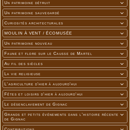
Un patrimoine détruit

Un patrimoine sauvegardé

Curiosités architecturales

MOULIN À VENT / ÉCOMUSÉE

Un patrimoine nouveau

Faune et flore sur le Causse de Martel

Au fil des siècles

La vie religieuse

L'agriculture d'hier à aujourd'hui

Fêtes et loisirs d'hier à aujourd'hui

Le désenclavement de Gignac

Grands et petits événements dans l'histoire récente

de Gignac
Contributions
