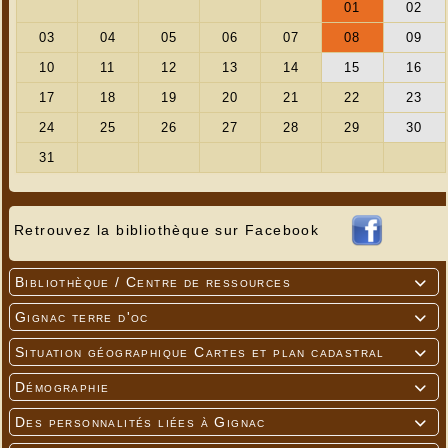
Retrouvez la bibliothèque sur Facebook
Bibliothèque / Centre de ressources

Gignac terre d'oc

Situation géographique Cartes et plan cadastral

Démographie

Des personnalités liées à Gignac
