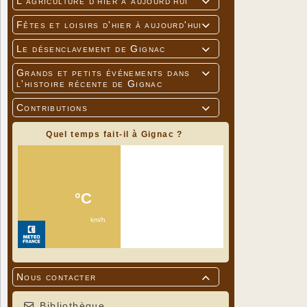
L'agriculture d'hier à aujourd'hui

Fêtes et loisirs d'hier à aujourd'hui

Le désenclavement de Gignac

Grands et petits événements dans

l'histoire récente de Gignac
Contributions

Quel temps fait-il à Gignac ?
Nous contacter

Bibliothèque