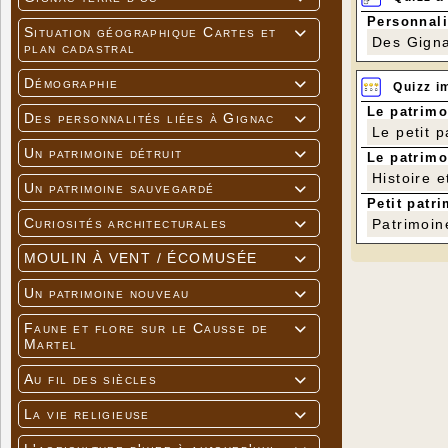
Personnali
Situation géographique Cartes et

Des Gigna
plan cadastral
Démographie

Quizz i
Le patrimo
Des personnalités liées à Gignac

Le petit 
Un patrimoine détruit

Le patrimo
Histoire e
Un patrimoine sauvegardé

Petit patri
Curiosités architecturales
Patrimoin

MOULIN À VENT / ÉCOMUSÉE

Un patrimoine nouveau

Faune et flore sur le Causse de

Martel
Au fil des siècles

La vie religieuse
