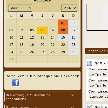
Testez vos 
QCM si
Connaissez
Le "parle
Retrouvez la bibliothèque sur Facebook
Connaissez
Le "parle
Connaissez
Bibliothèque / Centre de

Langue et 
ressources
Gignac terre d'oc
Quizz à
