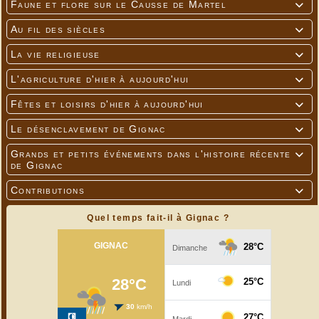
Faune et flore sur le Causse de Martel

Au fil des siècles

La vie religieuse

L'agriculture d'hier à aujourd'hui

Fêtes et loisirs d'hier à aujourd'hui

Le désenclavement de Gignac

Grands et petits événements dans l'histoire récente

de Gignac
Contributions

Quel temps fait-il à Gignac ?