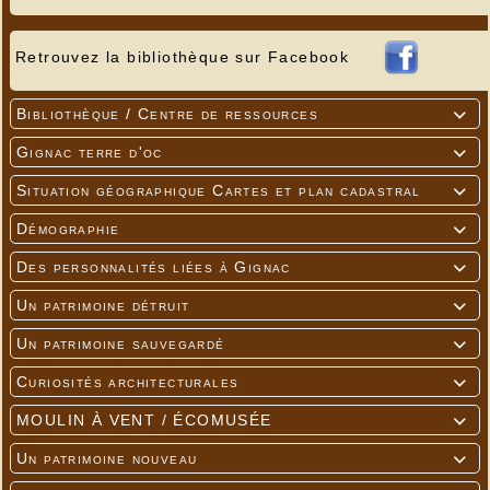
Retrouvez la bibliothèque sur Facebook
Bibliothèque / Centre de ressources

Gignac terre d'oc

Situation géographique Cartes et plan cadastral

Démographie

Des personnalités liées à Gignac

Un patrimoine détruit

Un patrimoine sauvegardé

Curiosités architecturales

MOULIN À VENT / ÉCOMUSÉE

Un patrimoine nouveau
