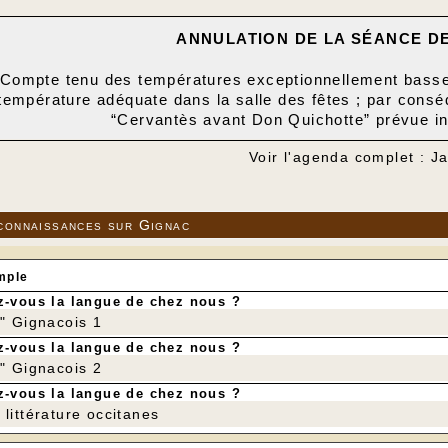
ANNULATION DE LA S
ÉANCE D
Compte tenu des températures exceptionnellement basses, 
température adéquate dans la salle des fêtes ; par consé
“Cervantès avant Don Quichotte” prévue in
Voir l'agenda complet : J
connaissances sur Gignac
mple
-vous la langue de chez nous ?
r" Gignacois 1
-vous la langue de chez nous ?
r" Gignacois 2
-vous la langue de chez nous ?
littérature occitanes