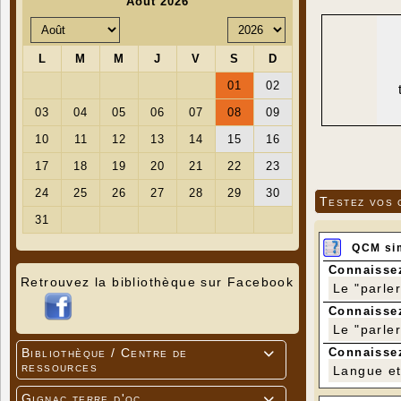
Testez vos 
QCM si
Connaissez
Retrouvez la bibliothèque sur Facebook
Le "parle
Connaissez
Le "parle
Connaissez
Bibliothèque / Centre de

ressources
Langue et 
Gignac terre d'oc
