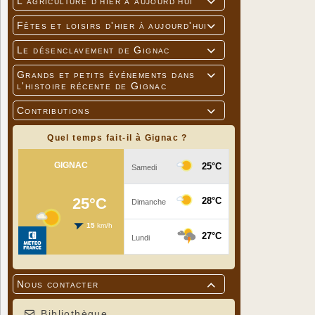
L'agriculture d'hier à aujourd'hui

Fêtes et loisirs d'hier à aujourd'hui

Le désenclavement de Gignac

Grands et petits événements dans

l'histoire récente de Gignac
Contributions

Quel temps fait-il à Gignac ?
Nous contacter

Bibliothèque