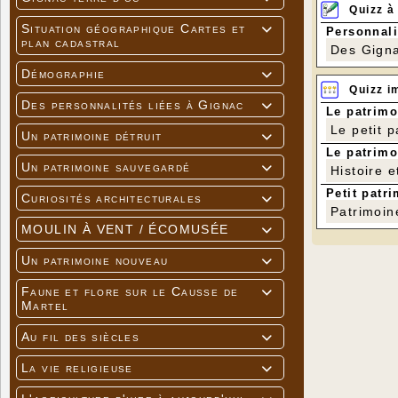
Quizz à
Situation géographique Cartes et

Personnali
plan cadastral
Des Gigna
Démographie

Quizz i
Des personnalités liées à Gignac

Le patrimo
Le petit 
Un patrimoine détruit

Le patrimo
Un patrimoine sauvegardé

Histoire e
Petit patri
Curiosités architecturales

Patrimoin
MOULIN À VENT / ÉCOMUSÉE

Un patrimoine nouveau

Faune et flore sur le Causse de

Martel
Au fil des siècles

La vie religieuse
