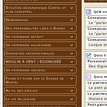
Situation géographique Cartes et

plan cadastral
QCM si
Connaissez
Démographie

Le "parle
Des personnalités liées à Gignac
Connaissez

Le "parle
Un patrimoine détruit

Connaissez
Langue et 
Un patrimoine sauvegardé

Curiosités architecturales

Quizz à
Personnali
MOULIN À VENT / ÉCOMUSÉE

Des Gigna
Un patrimoine nouveau

Quizz i
Faune et flore sur le Causse de

Martel
Le patrimo
Le petit 
Au fil des siècles

Le patrimo
Histoire e
La vie religieuse

Petit patri