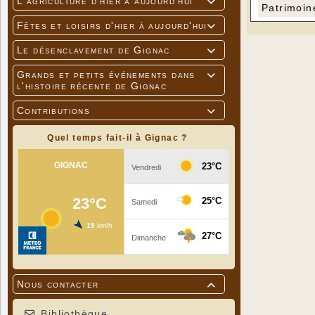
L'agriculture d'hier à aujourd'hui

Patrimoin
Fêtes et loisirs d'hier à aujourd'hui

Le désenclavement de Gignac

Grands et petits événements dans

l'histoire récente de Gignac
Contributions

Quel temps fait-il à Gignac ?
Nous contacter

Bibliothèque