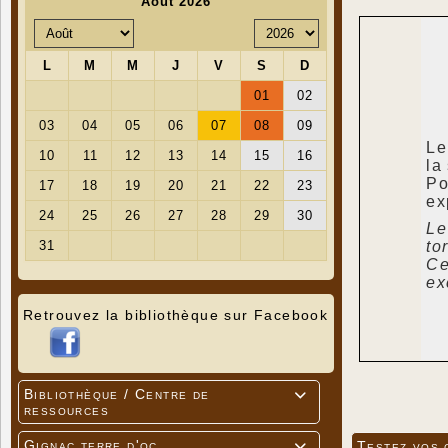
Le
la
Po
ex
Le
to
Ce
ex
Retrouvez la bibliothèque sur Facebook
Bibliothèque / Centre de

ressources
Gignac terre d'oc
Testez vos 
