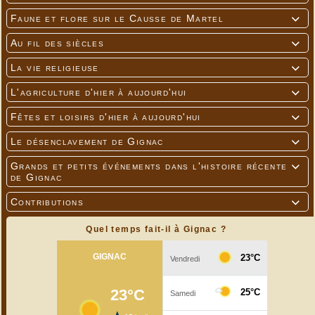
Faune et flore sur le Causse de Martel

Au fil des siècles

La vie religieuse

L'agriculture d'hier à aujourd'hui

Fêtes et loisirs d'hier à aujourd'hui

Le désenclavement de Gignac

Grands et petits événements dans l'histoire récente

de Gignac
Contributions

Quel temps fait-il à Gignac ?